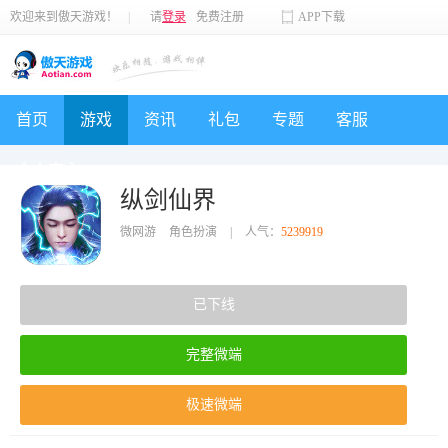
欢迎来到傲天游戏！
|
请
登录
免费注册
APP下载
首页
游戏
资讯
礼包
专题
客服
个人中心
纵剑仙界
微网游
角色扮演
|
人气：
5239919
已下线
完整微端
极速微端