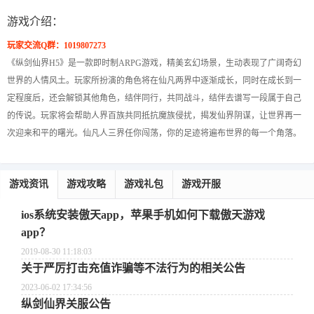
游戏介绍：
玩家交流Q群：1019807273
《纵剑仙界H5》是一款即时制ARPG游戏，精美玄幻场景，生动表现了广阔奇幻
世界的人情风土。玩家所扮演的角色将在仙凡两界中逐渐成长，同时在成长到一
定程度后，还会解锁其他角色，结伴同行，共同战斗，结伴去谱写一段属于自己
的传说。玩家将会帮助人界百族共同抵抗魔族侵扰，揭发仙界阴谋，让世界再一
次迎来和平的曙光。仙凡人三界任你闯荡，你的足迹将遍布世界的每一个角落。
游戏资讯
游戏攻略
游戏礼包
游戏开服
ios系统安装傲天app，苹果手机如何下载傲天游戏
app？
2019-08-30 11:18:03
关于严厉打击充值诈骗等不法行为的相关公告
2023-06-02 17:34:56
纵剑仙界关服公告