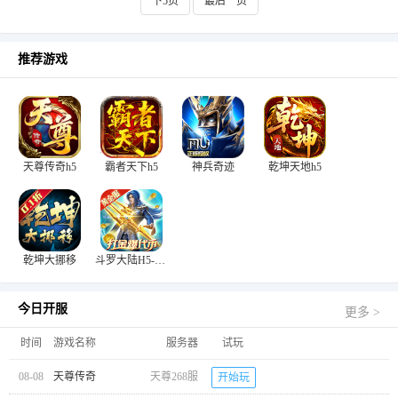
下5页
最后一页
推荐游戏
天尊传奇h5
霸者天下h5
神兵奇迹
乾坤天地h5
乾坤大挪移
斗罗大陆H5-极速黄金版
今日开服
更多 >
时间
游戏名称
服务器
试玩
08-08
天尊传奇
天尊268服
开始玩