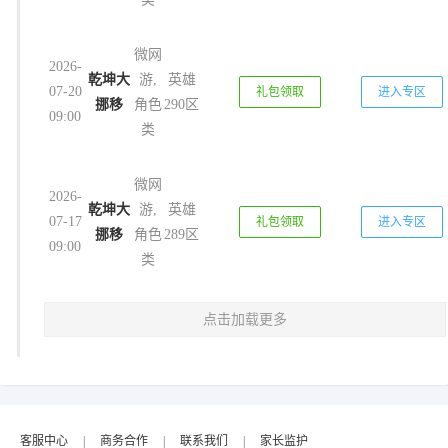
微网
2026-
乾坤大
游,
英雄
07-20
礼包领取
进入专区
挪移
角色
290区
09:00
类
微网
2026-
乾坤大
游,
英雄
07-17
礼包领取
进入专区
挪移
角色
289区
09:00
类
点击加载更多
客服中心
|
商务合作
|
联系我们
|
家长监护