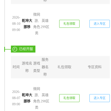
称
微网
2026-
乾坤大
游,
英雄
08-10
礼包领取
进入专区
挪移
角色
299区
09:00
类
已经开服
服务
游戏名
游戏
时间
器名
礼包领取
专区资料
称
类型
称
微网
2026-
乾坤大
游,
英雄
08-07
礼包领取
进入专区
挪移
角色
298区
09:00
类