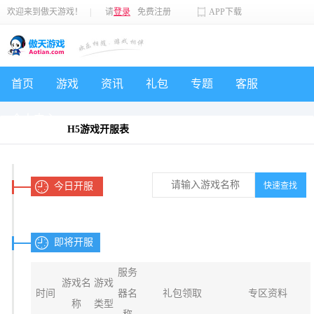
欢迎来到傲天游戏！
|
请
登录
免费注册
APP下载
首页
游戏
资讯
礼包
专题
客服
个人中心
H5游戏开服表
今日开服
即将开服
服务
游戏名
游戏
时间
器名
礼包领取
专区资料
称
类型