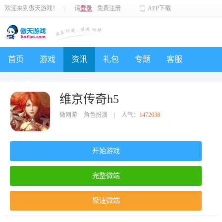
欢迎来到傲天游戏！
|
请
登录
免费注册
APP下载
首页
游戏
资讯
礼包
专题
客服
个人中心
维京传奇h5
微网游
角色扮演
|
人气：
1472038
开始游戏
完整微端
极速微端