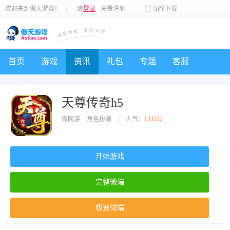
欢迎来到傲天游戏！
|
请
登录
免费注册
APP下载
首页
游戏
资讯
礼包
专题
客服
个人中心
天尊传奇h5
微网游
角色扮演
|
人气：
133332
开始游戏
完整微端
极速微端