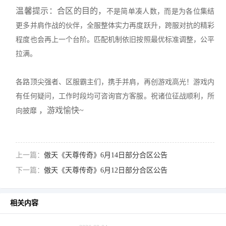
温馨提示：合区的目的，
不是简单凑人数，而是为各位集结
更多并肩作战的伙伴，全服整体实力再度跃升，跨服对抗的精彩
程度也会再上一个台阶。匹配机制依旧按照最优标准调整，公平
拉满。
各路顶尖强者、区服霸主们，携手并肩，再创游戏高光！游戏内
有任何疑问，工作时段均可咨询官方客服。祝诸位征战顺利，所
，游戏愉快~
向披靡
上一篇：
傲天《天尊传奇》6月14日部分合区公告
下一篇：
傲天《天尊传奇》6月12日部分合区公告
相关内容