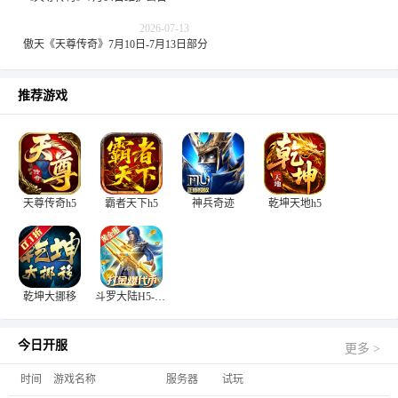
2026-07-13
傲天《天尊传奇》7月10日-7月13日部分合区发布
推荐游戏
天尊传奇h5
霸者天下h5
神兵奇迹
乾坤天地h5
乾坤大挪移
斗罗大陆H5-极速黄金版
今日开服
更多 >
时间
游戏名称
服务器
试玩