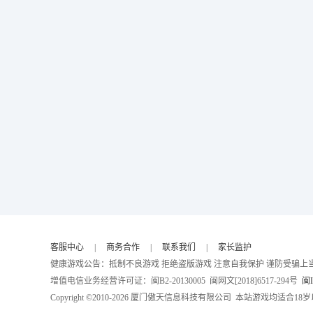
客服中心
|
商务合作
|
联系我们
|
家长监护
健康游戏公告：抵制不良游戏 拒绝盗版游戏 注意自我保护 谨防受骗上当
增值电信业务经营许可证：闽B2-20130005 闽网文[2018]6517-294号
闽I
Copyright ©2010-
2026 厦门傲天信息科技有限公司 本站游戏均适合18