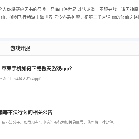
之人你将感应天书的召唤，降临山海世界 斗法论道，不服来战。诸天神魔
修仙，御剑飞行畅游山海世界 号令各路神魔，征服三千大道 你的修仙之路
游戏开服
p，苹果手机如何下载傲天游戏app？
手机如何下载傲天游戏app？
骗等不法行为的相关公告
诈骗不法分子。如发现有与电信诈骗行为相关的账号，我司将一律封停。