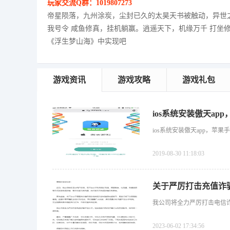
玩家交流Q群：1019807273
帝星陨落，九州涂炭，尘封已久的太昊天书被触动，异世
我号令 咸鱼修真，挂机躺赢。逍遥天下，机缘万千 打坐
《浮生梦山海》中实现吧
游戏资讯
游戏攻略
游戏礼包
ios系统安装傲天ap
ios系统安装傲天app，苹果
2019-08-30 11:18:03
关于严厉打击充值诈
我公司将全力严厉打击电信
2023-06-02 17:34:56