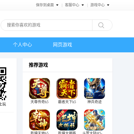
保存到桌面
客服中心
游戏中心
个人中心
网页游戏
推荐游戏
天尊传奇h5
霸者天下h5
神兵奇迹
上玩
乾坤天地h5
乾坤大挪移
斗罗大陆H5-极速黄金版