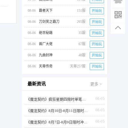
08-06
霸者天下
151服
开始玩
08-06
刀剑笑之霸刀
295服
开始玩
08-06
绝世秘籍
35服
开始玩
08-06
兽厂大佬
67服
开始玩
08-06
九曲封神
48服
开始玩
08-06
天尊传奇
天尊257服
开始玩
最新资讯
更多 >
08-05
《魔龙契约》疯狂星期四限时单笔返利
08-05
《魔龙契约》8月10日-8月11日限时活动累充
08-05
《魔龙契约》8月7日-8月9日限时冲榜活动