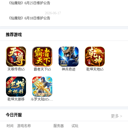
《仙魔劫》6月25日维护公告
2026-06-17
《仙魔劫》6月18日维护公告
推荐游戏
天尊传奇h5
霸者天下h5
神兵奇迹
乾坤天地h5
乾坤大挪移
斗罗大陆H5-极速黄金版
今日开服
更多 >
时间
游戏名称
服务器
试玩