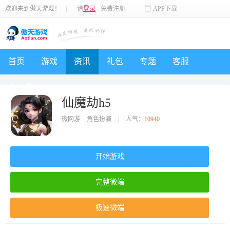
欢迎来到傲天游戏！
|
请
登录
免费注册
APP下载
首页
游戏
资讯
礼包
专题
客服
个人中心
仙魔劫h5
微网游
角色扮演
|
人气：
10940
开始游戏
完整微端
极速微端