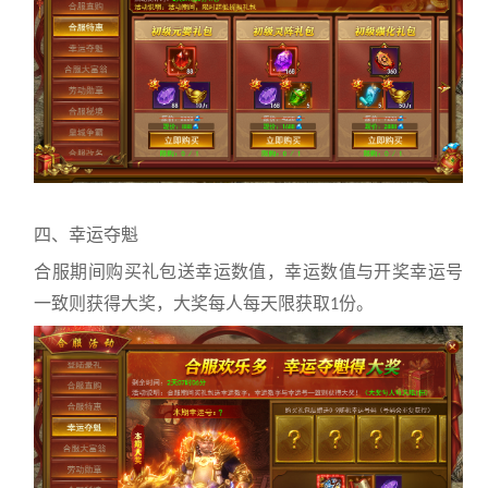
四、幸运夺魁
合服期间购买礼包送幸运数值，幸运数值与开奖幸运号
一致则获得大奖，大奖每人每天限获取
份。
1