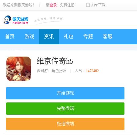
欢迎来到傲天游戏！
|
请
登录
免费注册
APP下载
首页
游戏
资讯
礼包
专题
客服
个人中心
维京传奇h5
微网游
角色扮演
|
人气：
1472482
开始游戏
完整微端
极速微端