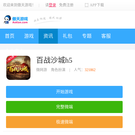
欢迎来到傲天游戏！
|
请
登录
免费注册
APP下载
首页
游戏
资讯
礼包
专题
客服
个人中心
百战沙城h5
微网游
角色扮演
|
人气：
321862
开始游戏
完整微端
极速微端