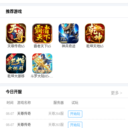
推荐游戏
天尊传奇h5
霸者天下h5
神兵奇迹
乾坤天地h5
乾坤大挪移
斗罗大陆H5-极速黄金版
今日开服
更多 >
时间
游戏名称
服务器
试玩
08-07
天尊传奇
天尊264服
开始玩
08-07
天尊传奇
天尊263服
开始玩