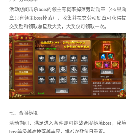
活动期间击杀
的领主有概率掉落劳动勋章（
星勋
boss
4-5
章只有领主
掉落），收集并提交劳动勋章可获得提
boss
交奖励和领取总星数大奖，大奖仅可领取一次。
七、合服秘境
活动期间，满足进入条件即可挑战合服秘境
，秘境
boss
等级越高掉落越丰厚，挑战次数每日重置。
boss