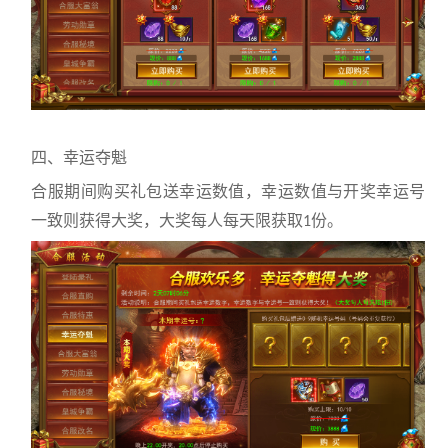
四、幸运夺魁
合服期间购买礼包送幸运数值，幸运数值与开奖幸运号
一致则获得大奖，大奖每人每天限获取
份。
1