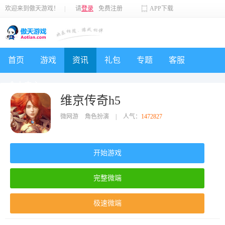
欢迎来到傲天游戏！
|
请
登录
免费注册
APP下载
首页
游戏
资讯
礼包
专题
客服
个人中心
维京传奇h5
微网游
角色扮演
|
人气：
1472827
开始游戏
完整微端
极速微端