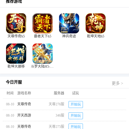
推荐游戏
天尊传奇h5
霸者天下h5
神兵奇迹
乾坤天地h5
乾坤大挪移
斗罗大陆H5-极速黄金版
今日开服
更多 >
时间
游戏名称
服务器
试玩
08-10
天尊传奇
天尊276服
开始玩
08-10
开天西游
346服
开始玩
08-10
天尊传奇
天尊275服
开始玩