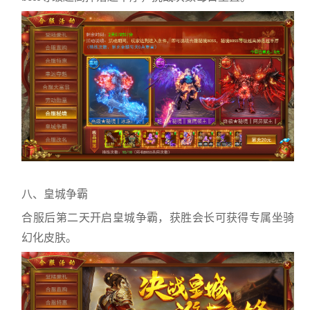
八、皇城争霸
合服后第二天开启皇城争霸，获胜会长可获得专属坐骑
幻化皮肤。