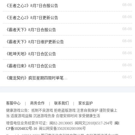
08-06
《王者之心2》8月7日合服公告
08-06
《王者之心2》8月7日更新公告
08-06
《霸者天下》8月7日合服公告
08-06
《霸者天下》8月7日维护更新公告
08-06
《乾坤天地》8月7日合区公告
08-06
《霸者归来》8月7日合区公告
08-05
《魔龙契约》疯狂星期四限时单笔返利
客服中心
|
商务合作
|
联系我们
|
家长监护
健康游戏公告：抵制不良游戏 拒绝盗版游戏 注意自我保护 谨防受骗上
当 适度游戏益脑 沉迷游戏伤身 合理安排时间 享受健康生活
增值电信业务经营许可证：闽B2-20130005 闽网文[2018]6517-294号
闽I
CP备10204832号-16
闽公网安备35020302001096号