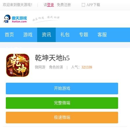
欢迎来到傲天游戏！
|
请
登录
免费注册
APP下载
首页
游戏
资讯
礼包
专题
客服
个人中心
乾坤天地h5
微网游
角色扮演
|
人气：
321339
开始游戏
完整微端
极速微端