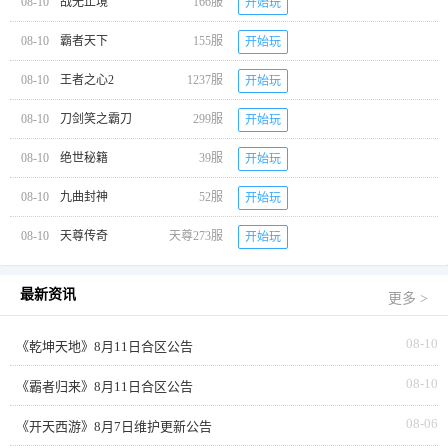
08-10
战无止境
166服
开始玩
08-10
霸者天下
155服
开始玩
08-10
王者之心2
1237服
开始玩
08-10
刀剑笑之霸刀
299服
开始玩
08-10
绝世秘籍
39服
开始玩
08-10
九曲封神
52服
开始玩
08-10
天尊传奇
天尊273服
开始玩
最新资讯
更多 >
08-10
《乾坤天地》8月11日合区公告
08-10
《霸者归来》8月11日合区公告
08-06
《开天西游》8月7日维护更新公告